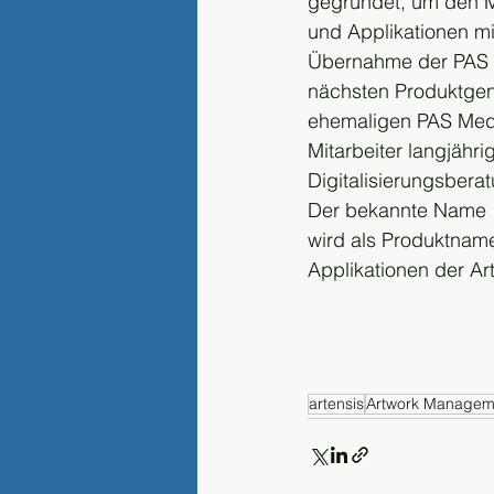
gegründet, um den M
und Applikationen mi
Übernahme der PAS M
nächsten Produktgen
ehemaligen PAS Medi
Mitarbeiter langjähr
Digitalisierungsbera
Der bekannte Name 
wird als Produktnam
Applikationen der Ar
artensis
Artwork Managem