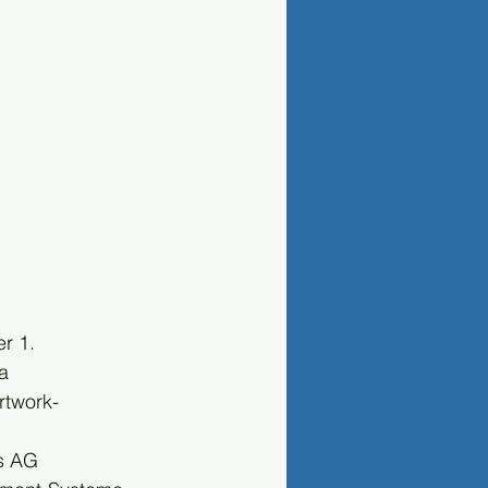
r 1. 
a 
rtwork-
s AG 