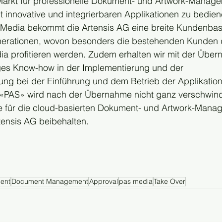
arkt für professionelle Dokument- und Artwork-Manag
t innovative und integrierbaren Applikationen zu bedien
edia bekommt die Artensis AG eine breite Kundenbasis
erationen, wovon besonders die bestehenden Kunden 
a profitieren werden. Zudem erhalten wir mit der Über
iges Know-how in der Implementierung und der 
tung bei der Einführung und dem Betrieb der Applikatio
«PAS» wird nach der Übernahme nicht ganz verschwind
e für die cloud-basierten Dokument- und Artwork-Mana
tensis AG beibehalten.
ent
Document Management
Approval
pas media
Take Over