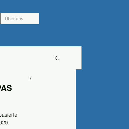
Über uns
PAS
asierte 
020.