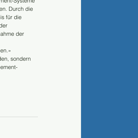
ement-Systeme 
en. Durch die 
 für die 
der 
nahme der 
nen.»
en, sondern 
gement-